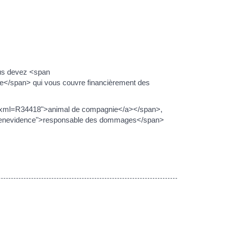
ous devez <span
e</span> qui vous couvre financièrement des
s/?xml=R34418">animal de compagnie</a></span>,
"miseenevidence">responsable des dommages</span>