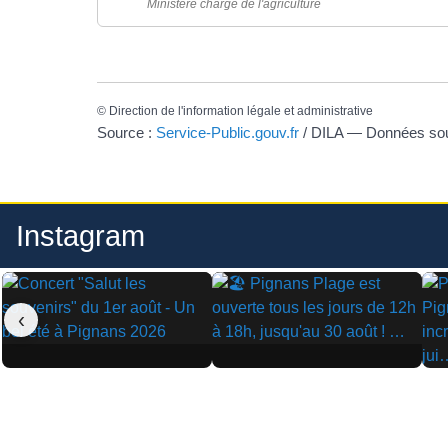
Ministère chargé de l'agriculture
©
Direction de l'information légale et administrative
Source :
Service-Public.gouv.fr
/ DILA — Données s
Instagram
‹
▶
▶
▶