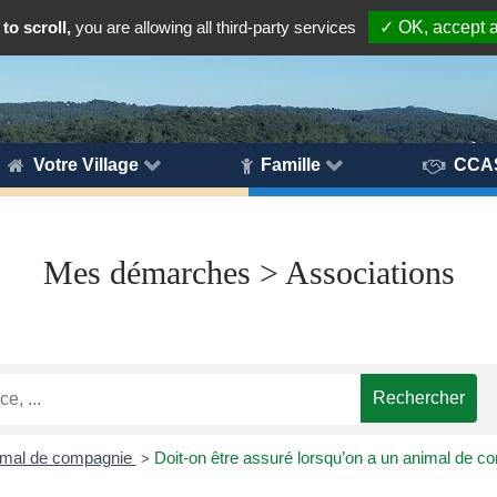
to scroll,
you are allowing all third-party services
✓ OK, accept a
Votre Village
Famille
CCA
Mes démarches > Associations
imal de compagnie
Doit-on être assuré lorsqu’on a un animal de c
>