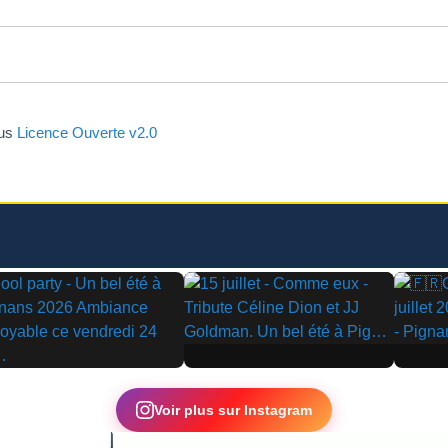
ous
Licence Ouverte v2.0
▶
▶
Voir plus sur Instagram