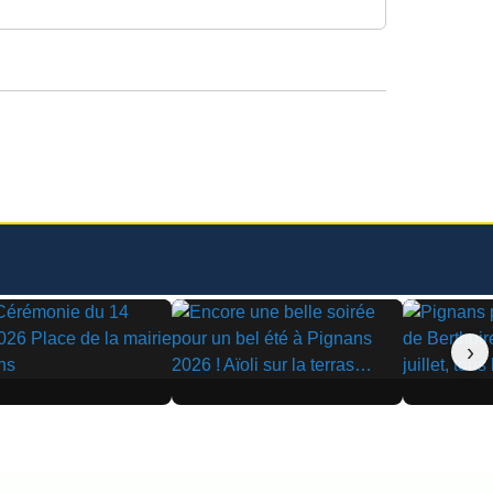
›
▶
▶