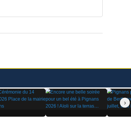
›
▶
▶