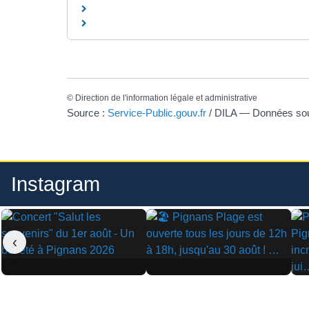
©
Direction de l'information légale et administrative
Source :
Service-Public.gouv.fr
/ DILA — Données s
Instagram
‹
▶
▶
▶