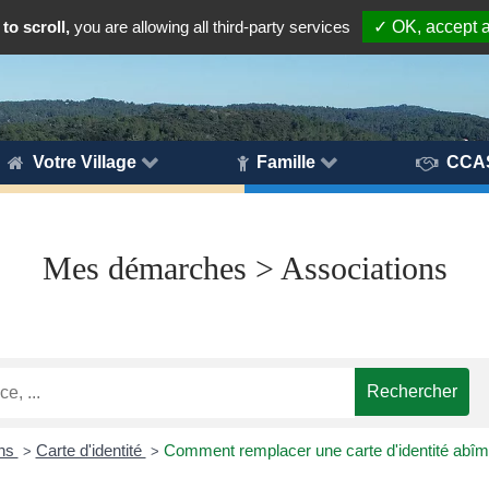
to scroll,
you are allowing all third-party services
✓ OK, accept a
Votre Village
Famille
CCA
Mes démarches > Associations
ons
Carte d'identité
Comment remplacer une carte d'identité abîm
>
>