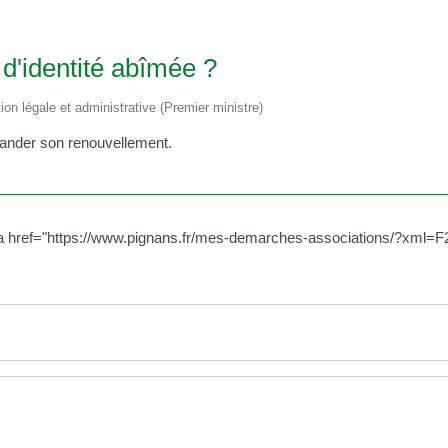
'identité abîmée ?
tion légale et administrative (Premier ministre)
mander son renouvellement.
<a href="https://www.pignans.fr/mes-demarches-associations/?xml=F2