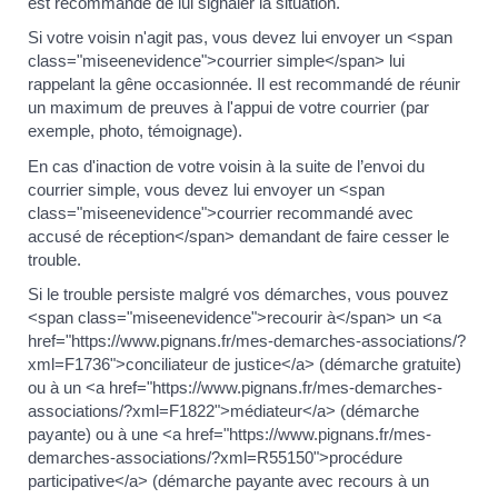
est recommandé de lui signaler la situation.
Si votre voisin n'agit pas, vous devez lui envoyer un <span
class="miseenevidence">courrier simple</span> lui
rappelant la gêne occasionnée. Il est recommandé de réunir
un maximum de preuves à l'appui de votre courrier (par
exemple, photo, témoignage).
En cas d'inaction de votre voisin à la suite de l’envoi du
courrier simple, vous devez lui envoyer un <span
class="miseenevidence">courrier recommandé avec
accusé de réception</span> demandant de faire cesser le
trouble.
Si le trouble persiste malgré vos démarches, vous pouvez
<span class="miseenevidence">recourir à</span> un <a
href="https://www.pignans.fr/mes-demarches-associations/?
xml=F1736">conciliateur de justice</a> (démarche gratuite)
ou à un <a href="https://www.pignans.fr/mes-demarches-
associations/?xml=F1822">médiateur</a> (démarche
payante) ou à une <a href="https://www.pignans.fr/mes-
demarches-associations/?xml=R55150">procédure
participative</a> (démarche payante avec recours à un