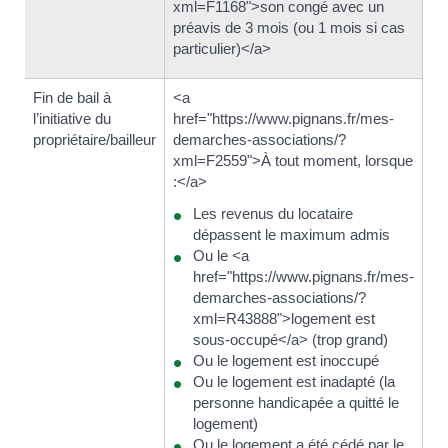
xml=F1168">son congé avec un
xm
préavis de 3 mois (ou 1 mois si cas
pr
particulier)</a>
pa
Fin de bail à
<a
l’initiative du
href="https://www.pignans.fr/mes-
propriétaire/bailleur
demarches-associations/?
xml=F2559">À tout moment, lorsque
:</a>
Les revenus du locataire
dépassent le maximum admis
Ou le <a
href="https://www.pignans.fr/mes-
demarches-associations/?
xml=R43888">logement est
sous-occupé</a> (trop grand)
Ou le logement est inoccupé
Ou le logement est inadapté (la
personne handicapée a quitté le
logement)
Ou le logement a été cédé par le