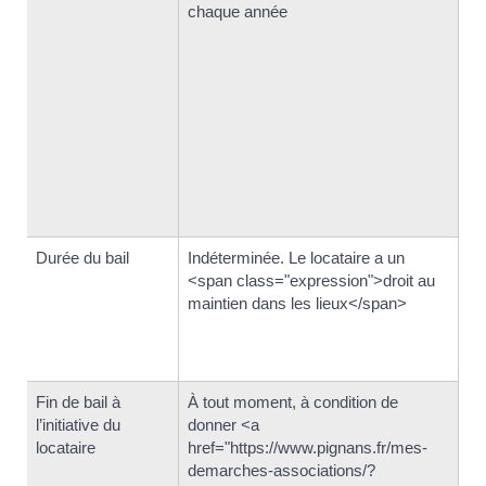
chaque année
ré
Ma
in
du
le
hr
de
xm
lo
Durée du bail
Indéterminée. Le locataire a un
<a
<span class="expression">droit au
hr
maintien dans les lieux</span>
de
xm
ba
Fin de bail à
À tout moment, à condition de
À 
l’initiative du
donner <a
do
locataire
href="https://www.pignans.fr/mes-
hr
demarches-associations/?
de