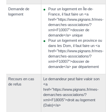
Demande de
Pour un logement en Île-de-
logement
France, il faut faire un <a
href="https://www.pignans.fr/mes-
demarches-associations/?
xml=F10007">dossier de
demande</a> unique
Pour un logement en province ou
dans les Dom, il faut faire un <a
href="https://www.pignans.fr/mes-
demarches-associations/?
xml=F10007">dossier de
demande</a> par département
Recours en cas
Le demandeur peut faire valoir son
Au
de refus
<a
le
href="https://www.pignans.fr/mes-
eu
demarches-associations/?
hr
xml=F18005">droit au logement
de
(Dalo)</a>
xm