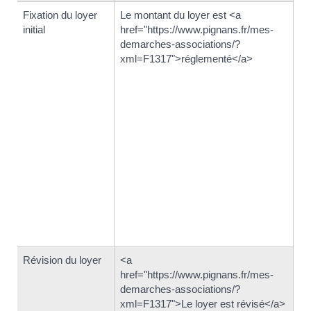
Fixation du loyer
Le montant du loyer est <a
Se
initial
href="https://www.pignans.fr/mes-
hr
demarches-associations/?
de
xml=F1317">réglementé</a>
xm
Se
le
su
hr
de
xm
hr
de
xm
lo
pr
Révision du loyer
<a
Si 
href="https://www.pignans.fr/mes-
hr
demarches-associations/?
de
xml=F1317">Le loyer est révisé</a>
xm