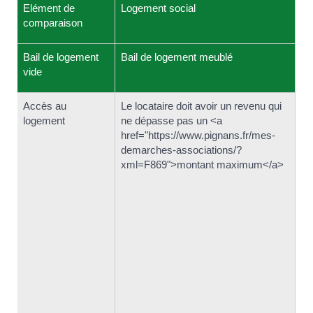
Elément de
Logement social
Lo
comparaison
Bail de logement
Bail de logement meublé
Ba
vide
Accès au
Le locataire doit avoir un revenu qui
Le
logement
ne dépasse pas un <a
lo
href="https://www.pignans.fr/mes-
<a
demarches-associations/?
hr
xml=F869">montant maximum</a>
de
xm