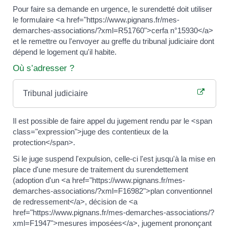
Pour faire sa demande en urgence, le surendetté doit utiliser
le formulaire <a href="https://www.pignans.fr/mes-
demarches-associations/?xml=R51760">cerfa n°15930</a>
et le remettre ou l'envoyer au greffe du tribunal judiciaire dont
dépend le logement qu'il habite.
Où s’adresser ?
Tribunal judiciaire
Il est possible de faire appel du jugement rendu par le <span
class="expression">juge des contentieux de la
protection</span>.
Si le juge suspend l'expulsion, celle-ci l'est jusqu'à la mise en
place d'une mesure de traitement du surendettement
(adoption d'un <a href="https://www.pignans.fr/mes-
demarches-associations/?xml=F16982">plan conventionnel
de redressement</a>, décision de <a
href="https://www.pignans.fr/mes-demarches-associations/?
xml=F1947">mesures imposées</a>, jugement prononçant