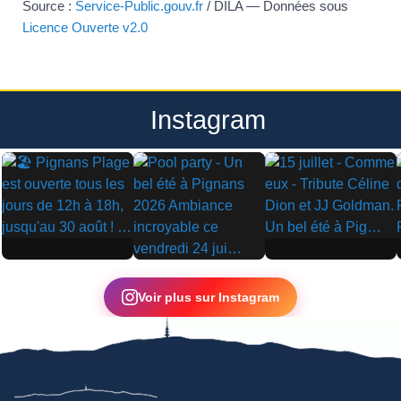
Source :
Service-Public.gouv.fr
/ DILA — Données sous
Licence Ouverte v2.0
Instagram
▶
▶
▶
Voir plus sur Instagram