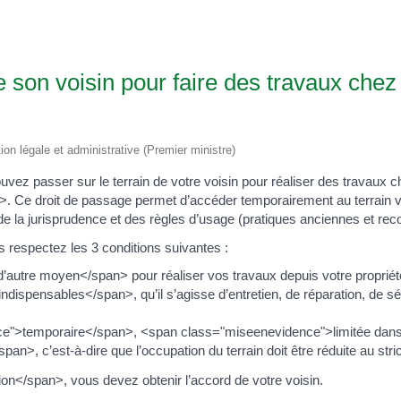
e son voisin pour faire des travaux chez 
tion légale et administrative (Premier ministre)
 passer sur le terrain de votre voisin pour réaliser des travaux ch
>. Ce droit de passage permet d’accéder temporairement au terrain vo
ve de la jurisprudence et des règles d’usage (pratiques anciennes et re
s respectez les 3 conditions suivantes :
utre moyen</span> pour réaliser vos travaux depuis votre propriét
ispensables</span>, qu’il s’agisse d’entretien, de réparation, de sé
nce">temporaire</span>, <span class="miseenevidence">limitée dans
>, c’est-à-dire que l’occupation du terrain doit être réduite au stri
n</span>, vous devez obtenir l’accord de votre voisin.