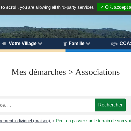
to scroll,
you are allowing all third-party services
✓ OK, accept a
Votre Village
Famille
CCA
Mes démarches > Associations
ogement individuel (maison)
Peut-on passer sur le terrain de son voi
>