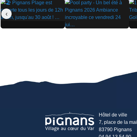
‹
▶
▶
▶
Hôtel de ville
7, place de la mair
83790 Pignans
04 94 13 54 90