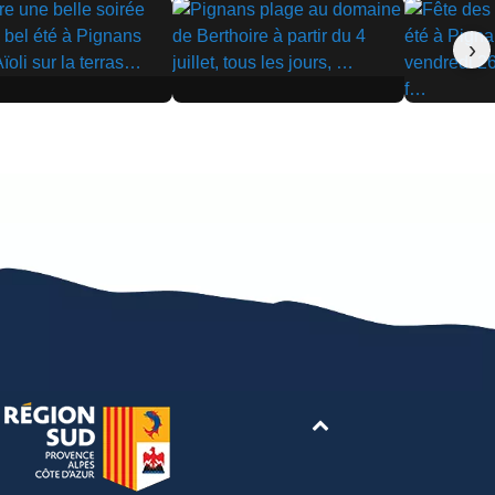
›
▶
▶