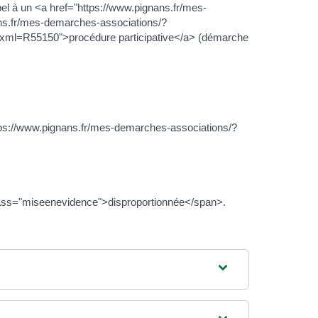
l à un <a href="https://www.pignans.fr/mes-
ans.fr/mes-demarches-associations/?
?xml=R55150">procédure participative</a> (démarche
tps://www.pignans.fr/mes-demarches-associations/?
lass="miseenevidence">disproportionnée</span>.