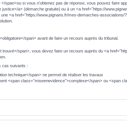
 </span>ou si vous n'obtenez pas de réponse, vous pouvez faire appe
justice</a> (démarche gratuite) ou à un <a href="https://www.pign
une <a href="https://www.pignans.fr/mes-demarches-associations/
lution.
ligatoire</span> avant de faire un recours auprès du tribunal.
 trouvé</span>, vous devez faire un recours auprès du <a href="ht
ien.
 cas suivants :
on technique</span> ne permet de réaliser les travaux
ivement <span class="miseenevidence">complexe</span> ou <span c