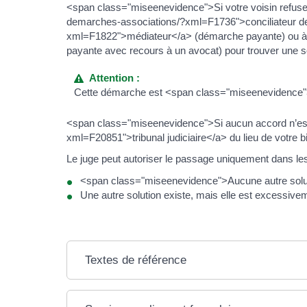
<span class="miseenevidence">Si votre voisin refuse
demarches-associations/?xml=F1736">conciliateur de 
xml=F1822">médiateur</a> (démarche payante) ou à 
payante avec recours à un avocat) pour trouver une so
Attention :
Cette démarche est <span class="miseenevidence">ob
<span class="miseenevidence">Si aucun accord n’est
xml=F20851">tribunal judiciaire</a> du lieu de votre b
Le juge peut autoriser le passage uniquement dans les
<span class="miseenevidence">Aucune autre soluti
Une autre solution existe, mais elle est excess
Textes de référence