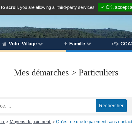
to scroll,
you are allowing all third-party services
✓ OK, accept a
Votre Village
Famille
CCA
Mes démarches > Particuliers
ion
Moyens de paiement
Qu'est-ce que le paiement sans contact
>
>