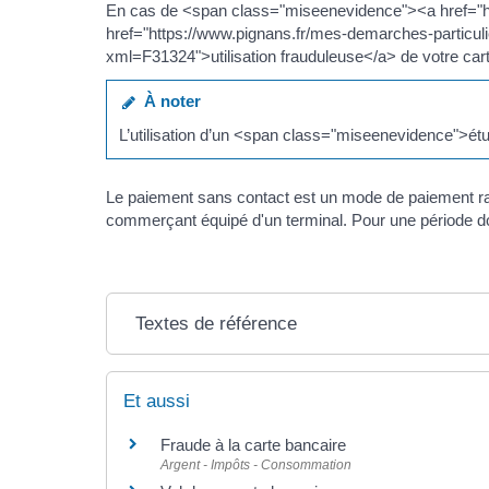
En cas de <span class="miseenevidence"><a href="h
href="https://www.pignans.fr/mes-demarches-particu
xml=F31324">utilisation frauduleuse</a> de votre car
À noter
L’utilisation d’un <span class="miseenevidence">ét
Le paiement sans contact est un mode de paiement rapi
commerçant équipé d'un terminal. Pour une période do
Textes de référence
Et aussi
Fraude à la carte bancaire
Argent - Impôts - Consommation