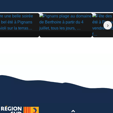
›
▶
▶