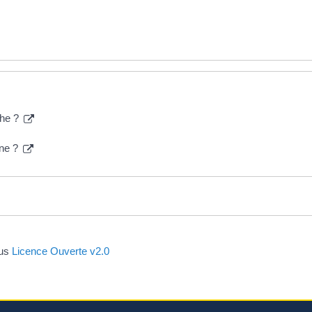
che ?
nne ?
ous
Licence Ouverte v2.0