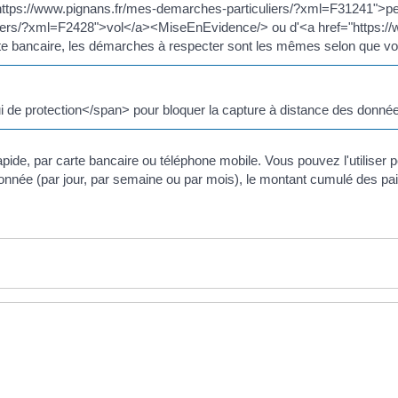
ttps://www.pignans.fr/mes-demarches-particuliers/?xml=F31241">p
liers/?xml=F2428">vol</a><MiseEnEvidence/> ou d'<a href="https://
te bancaire, les démarches à respecter sont les mêmes selon que vot
ui de protection</span> pour bloquer la capture à distance des donn
de, par carte bancaire ou téléphone mobile. Vous pouvez l'utiliser p
nnée (par jour, par semaine ou par mois), le montant cumulé des pai