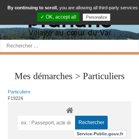
By continuing to scroll,
you are allowing all third-party services
✓ OK, accept all
Personalize
Rechercher:
Mes démarches > Particuliers
Particuliers
F19224
Service-Public.gouv.fr