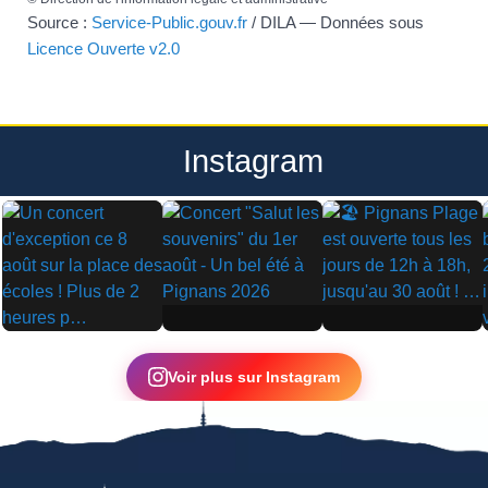
Source :
Service-Public.gouv.fr
/ DILA — Données sous
Licence Ouverte v2.0
Instagram
▶
▶
▶
Voir plus sur Instagram