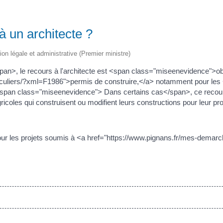
à un architecte ?
tion légale et administrative (Premier ministre)
n>, le recours à l'architecte est <span class="miseenevidence">obli
iculiers/?xml=F1986">permis de construire,</a> notamment pour les
span class="miseenevidence"> Dans certains cas</span>, ce recou
ricoles qui construisent ou modifient leurs constructions pour leur prop
 pour les projets soumis à <a href="https://www.pignans.fr/mes-demar