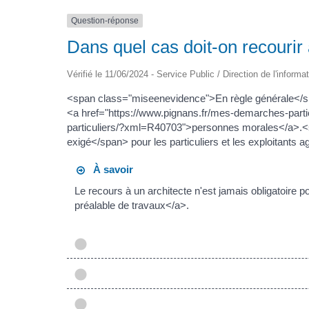
Question-réponse
Dans quel cas doit-on recourir 
Vérifié le 11/06/2024 - Service Public / Direction de l'informa
<span class="miseenevidence">En règle générale</spa
<a href="https://www.pignans.fr/mes-demarches-part
particuliers/?xml=R40703">personnes morales</a>.<
exigé</span> pour les particuliers et les exploitants ag
À savoir
Le recours à un architecte n'est jamais obligatoire
préalable de travaux</a>.