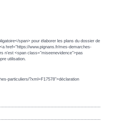
gatoire</span> pour élaborer les plans du dossier de
 <a href="https://www.pignans.fr/mes-demarches-
rs n'est <span class="miseenevidence">pas
re utilisation.
ches-particuliers/?xml=F17578">déclaration