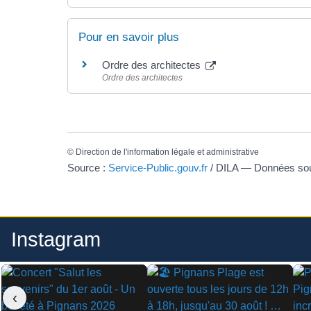
Pour en savoir plus
Ordre des architectes
Ordre des architectes
©
Direction de l'information légale et administrative
Source :
Service-Public.gouv.fr
/ DILA — Données s
Instagram
‹