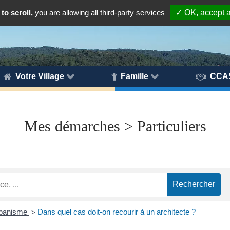
to scroll,
you are allowing all third-party services
✓ OK, accept a
Votre Village
Famille
CCA
Mes démarches > Particuliers
urbanisme
Dans quel cas doit-on recourir à un architecte ?
>