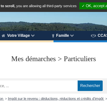
to scroll,
you are allowing all third-party services
✓ OK, accept a
Votre Village
Famille
CCA
Mes démarches > Particuliers
ion
Impôt sur le revenu : déductions, réductions et crédits d'impôt
>