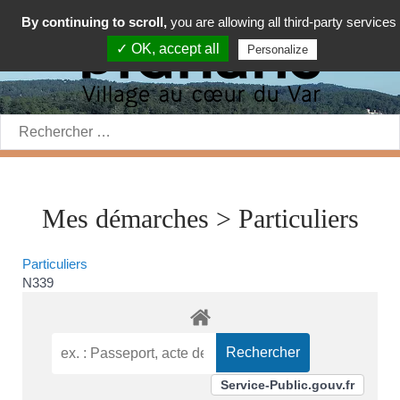
By continuing to scroll,
you are allowing all third-party services
✓ OK, accept all
Personalize
Rechercher:
Mes démarches > Particuliers
Particuliers
N339
Service-Public.gouv.fr