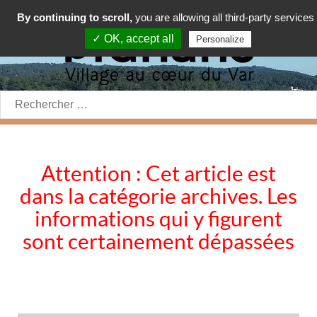
By continuing to scroll,
you are allowing all third-party services
✓ OK, accept all
Personalize
Rechercher:
Attention : Cet article est
dans la catégorie archives. Les
informations qui y figurent
sont certainement dépassées