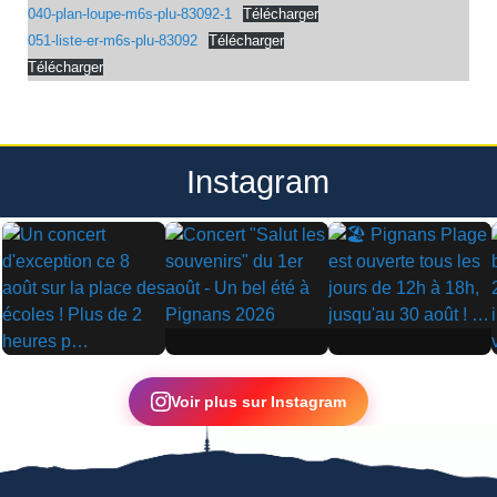
040-plan-loupe-m6s-plu-83092-1
Télécharger
051-liste-er-m6s-plu-83092
Télécharger
Télécharger
Instagram
▶
▶
▶
Voir plus sur Instagram