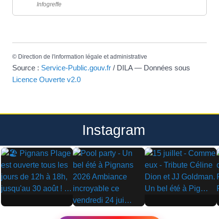
Infogreffe
©
Direction de l'information légale et administrative
Source :
Service-Public.gouv.fr
/ DILA — Données sous
Licence Ouverte v2.0
Instagram
▶
▶
▶