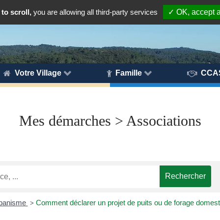
to scroll,
you are allowing all third-party services
✓ OK, accept a
Votre Village
Famille
CCA
Mes démarches > Associations
urbanisme
Comment déclarer un projet de puits ou de forage domest
>