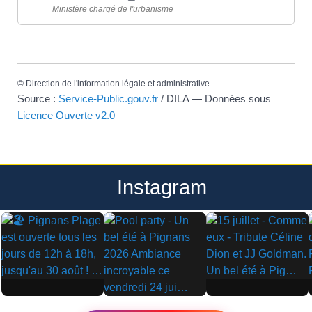
Ministère chargé de l'urbanisme
©
Direction de l'information légale et administrative
Source :
Service-Public.gouv.fr
/ DILA — Données sous
Licence Ouverte v2.0
Instagram
▶
▶
▶