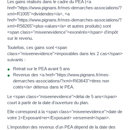
Les gains réalisés dans le cadre du PEA (<a
href="https://www.pignans.fr/mes-demarches-associations/?
xml=R1005">dividendes</a>, <a
href="https://www.pignans.fr/mes-demarches-associations/?
xml=R58265">plus-values</a> et autres produits) sont
<span class="miseenevidence">exonérés</span> d'impôt
sur le revenu.
Toutefois, ces gains sont <span
class="miseenevidence">imposables dans les 2 cas</span>
suivants :
Retrait sur le PEA avant 5 ans
Revenus des <a href="https://www.pignans.fr/mes-
demarches-associations/?xml=R63643">titres non
cotés</a> détenus dans le PEA.
Le <span class="miseenevidence">délai de 5 ans</span>
court à partir de la date d'ouverture du plan.
Elle correspond à la <span class="miseenevidence">date de
votre 1<Exposant>er</Exposant> versement</span>.
L'imposition des revenus d'un PEA dépend de la date des