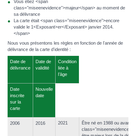
Vous étiez <span
class="miseenevidence">majeur</span> au moment de
sa délivrance
La carte était <span class="miseenevidence">encore
valide le 1<Exposant>er</Exposant> janvier 2014.
</span>
Nous vous présentons les règles en fonction de l'année de
délivrance de la carte d'identité :
Date de
Date de
Condition
délivrance
validité
liée à
l'âge
Date
Nouvelle
inscrite
date
sur la
carte
2021
Être né en 1988 ou avant 
2006
2016
class="miseenevidence">e
être majeur lors de la déliv