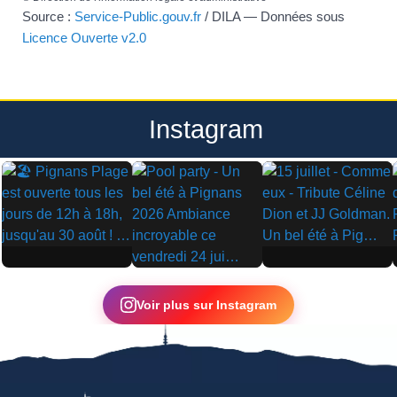
Source :
Service-Public.gouv.fr
/ DILA — Données sous
Licence Ouverte v2.0
Instagram
▶
▶
▶
Voir plus sur Instagram