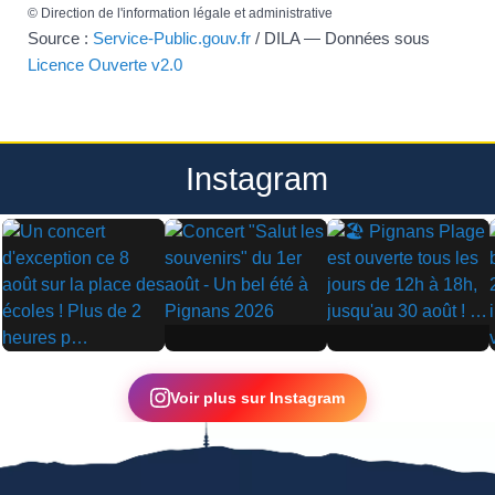
©
Direction de l'information légale et administrative
Source :
Service-Public.gouv.fr
/ DILA — Données sous
Licence Ouverte v2.0
Instagram
▶
▶
▶
Voir plus sur Instagram