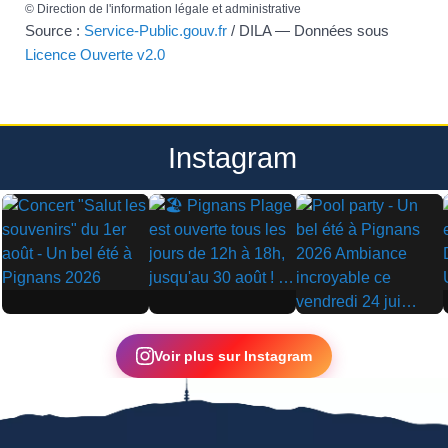
©
Direction de l'information légale et administrative
Source :
Service-Public.gouv.fr
/ DILA — Données sous
Licence Ouverte v2.0
Instagram
▶
▶
▶
Voir plus sur Instagram