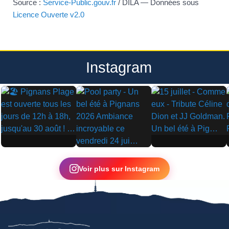
Source :
Service-Public.gouv.fr
/ DILA — Données sous
Licence Ouverte v2.0
Instagram
▶
▶
▶
Voir plus sur Instagram