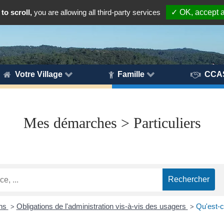
to scroll,
you are allowing all third-party services
✓ OK, accept a
Votre Village
Famille
CCA
Mes démarches > Particuliers
ons
Obligations de l'administration vis-à-vis des usagers
Qu'est-ce
>
>