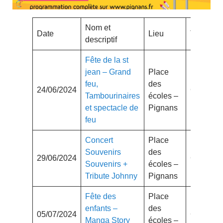
Nom et
Date
Lieu
Tarif
descriptif
Fête de la st
jean – Grand
Place
feu,
des
24/06/2024
Gratuit
Tambourinaires
écoles –
et spectacle de
Pignans
feu
Concert
Place
Souvenirs
des
29/06/2024
Gratuit
Souvenirs +
écoles –
Tribute Johnny
Pignans
Fête des
Place
enfants –
des
05/07/2024
Gratuit
Manga Story
écoles –