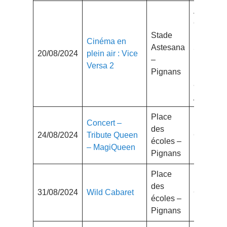
Adulte
6.50€
Stade
Enfant :
Cinéma en
Astesana
5€
20/08/2024
plein air : Vice
–
(jusqu’à
Versa 2
Pignans
16 ans
avec
justificatif
Place
Concert –
des
24/08/2024
Tribute Queen
Gratuit
écoles –
– MagiQueen
Pignans
Place
des
31/08/2024
Wild Cabaret
Gratuit
écoles –
Pignans