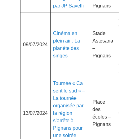
par JP Savelli
Pignans
Adulte
6.50€
Cinéma en
Stade
Enfant :
plein air : La
Astesana
5€
09/07/2024
planète des
–
(jusqu’à
singes
Pignans
16 ans
avec
justificatif
Tournée « Ca
sent le sud » –
La tournée
Place
organisée par
des
13/07/2024
la région
Gratuit
écoles –
s’arrête à
Pignans
Pignans pour
une soirée