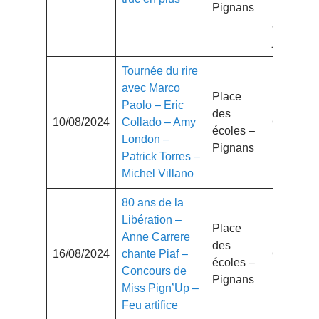
Pignans
16 ans
avec
justificatif
Tournée du rire
avec Marco
Place
Paolo – Eric
des
10/08/2024
Collado – Amy
Gratuit
écoles –
London –
Pignans
Patrick Torres –
Michel Villano
80 ans de la
Libération –
Place
Anne Carrere
des
16/08/2024
chante Piaf –
Gratuit
écoles –
Concours de
Pignans
Miss Pign’Up –
Feu artifice