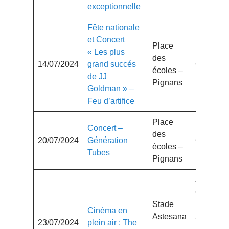
exceptionnelle
Fête nationale
et
Concert
Place
« Les plus
des
14/07/2024
grand succés
Gratuit
écoles –
de JJ
Pignans
Goldman » –
Feu d’artifice
Place
Concert –
des
20/07/2024
Génération
Gratuit
écoles –
Tubes
Pignans
Adulte
6.50€
Stade
Enfant :
Cinéma en
Astesana
5€
23/07/2024
plein air : The
–
(jusqu’à