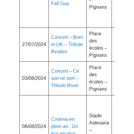
Fall Guy
Pignans
16 ans
avec
justificatif
Place
Concert – Born
des
27/07/2024
in UK – Tribute
Gratuit
écoles –
Beatles
Pignans
Place
Concert – Ce
des
03/08/2024
soir on sort –
Gratuit
écoles –
Tribute Bruel
Pignans
Adulte
6.50€
Stade
Enfant :
Cinéma en
Astesana
5€
06/08/2024
plein air : Un
–
(jusqu’à
truc en plus