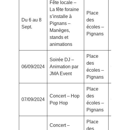
Fête locale –
La fête foraine
Place
s’installe à
Du 6 au 8
des
Pignans –
Sept.
écoles –
Manèges,
Pignans
stands et
animations
Place
Soirée DJ –
des
06/09/2024
Animation par
Gratuit
écoles –
JMA Event
Pignans
Place
Concert – Hop
des
07/09/2024
Gratuit
Pop Hop
écoles –
Pignans
Place
Concert –
des