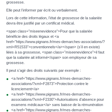
grossesse.
Elle peut l'informer par écrit ou verbalement.
Lors de cette information, l'état de grossesse de la salariée
devra être justifié par un certificat médical.
<span class="miseenevidence">Pour que la salariée
bénéficie des droits légaux et <a
href="https://www.pignans.fr/mes-demarches-associations/?
xml=R51533">conventionnels</a></span> (s'il en existe)
liées à sa grossesse, <span class="miseenevidence">il faut
que la salariée ait informé</span> son employeur de sa
grossesse.
Il peut s'agir des droits suivants par exemple :
<a href="https://www.pignans.fr/mes-demarches-
associations/?xml=F2873">Protection contre le
licenciement</a>
<a href="https://www.pignans.fr/mes-demarches-
associations/?xml=F2330">Autorisations d'absence pour
examens médicaux</a> sans baisse de la rémunération
<a href="https://www.pignans.fr/mes-demarches-