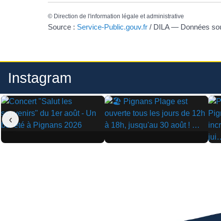
©
Direction de l'information légale et administrative
Source :
Service-Public.gouv.fr
/ DILA — Données s
Instagram
‹
▶
▶
▶