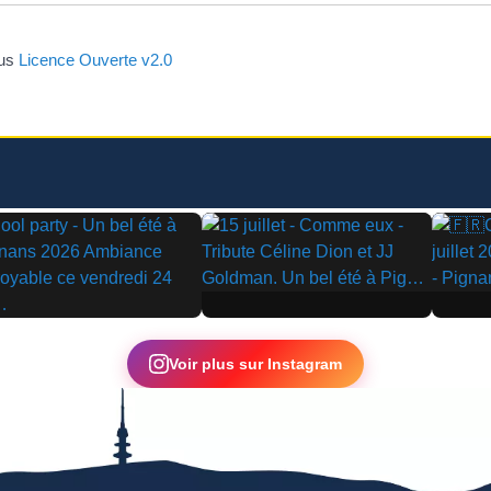
ous
Licence Ouverte v2.0
▶
▶
Voir plus sur Instagram