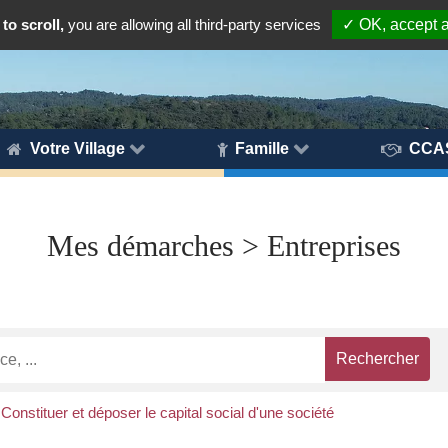
to scroll,
you are allowing all third-party services
✓ OK, accept a
Votre Village
Famille
CCA
Mes démarches > Entreprises
Constituer et déposer le capital social d'une société