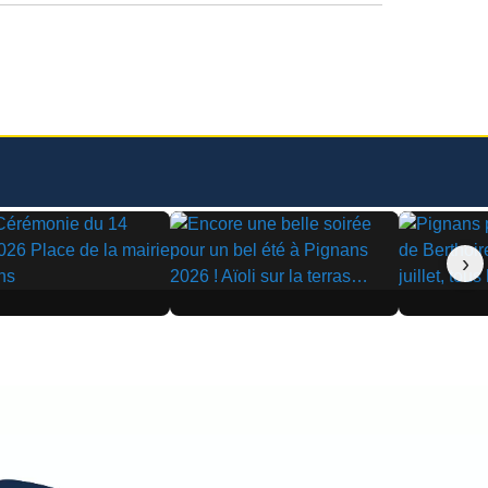
›
▶
▶