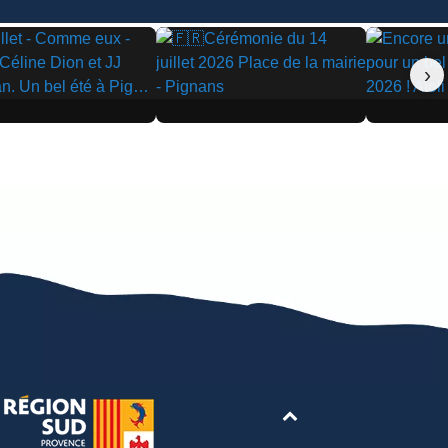
›
▶
▶