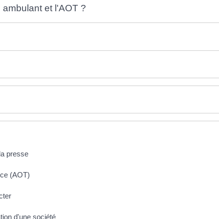
 ambulant et l'AOT ?
la presse
rce (AOT)
cter
ation d'une société