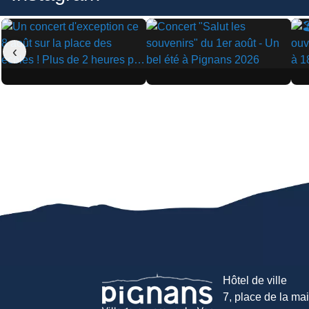
‹
▶
▶
▶
Hôtel de ville
7, place de la mair